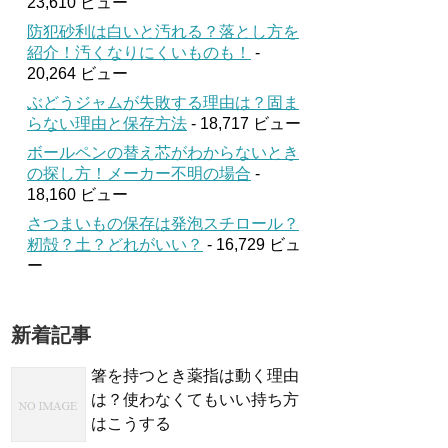
23,610 ビュー
防犯砂利は白いと汚れる？落とし方を
紹介！汚くなりにくいものも！
-
20,264 ビュー
ぶどうジャムが失敗する理由は？固ま
らない理由と保存方法
- 18,717 ビュー
ボールペンの替え芯がわからないとき
の探し方！メーカー不明の場合
-
18,160 ビュー
さつまいもの保存は発泡スチロール？
籾殻？土？どれがいい？
- 16,729 ビュ
ー
新着記事
箸を持つとき薬指は動く理由
は？使わなくてもいい持ち方
はこうする