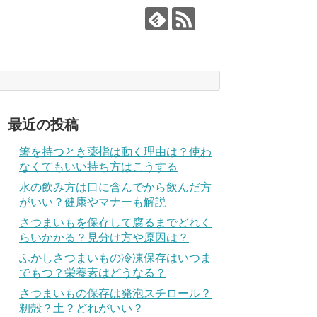
最近の投稿
箸を持つとき薬指は動く理由は？使わ
なくてもいい持ち方はこうする
水の飲み方は口に含んでから飲んだ方
がいい？健康やマナーも解説
さつまいもを保存して腐るまでどれく
らいかかる？見分け方や原因は？
ふかしさつまいもの冷凍保存はいつま
でもつ？栄養素はどうなる？
さつまいもの保存は発泡スチロール？
籾殻？土？どれがいい？