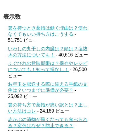
表示数
箸を持つとき薬指は動く理由は？使わ
なくてもいい持ち方はこうする
-
51,751 ビュー
いわしの丸干しの内臓は？頭は？塩抜
きの方法についても！
- 40,616 ビュー
ふぐひれの賞味期限は？保存やレシピ
についても！知って損なし！
- 26,500
ビュー
お年玉を郵送する際に添える手紙の文
例は？いつまでに準備が必要？
-
25,092 ビュー
箸の持ち方で薬指が痛い訳とは？正し
い方法はコレ
- 24,189 ビュー
赤かぶの漬物が黒くなっても食べられ
る？変色はなぜ？防止できる？
-