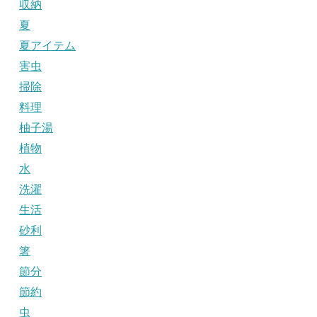
収納
夏
夏アイテム
害虫
掃除
料理
柚子湯
植物
水
洗濯
生活
砂利
箸
節分
節約
虫