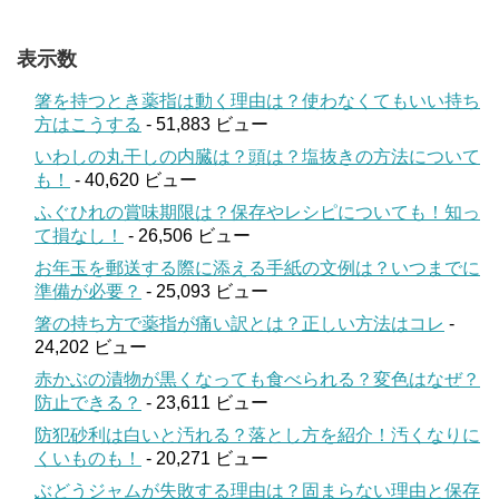
表示数
箸を持つとき薬指は動く理由は？使わなくてもいい持ち
方はこうする
- 51,883 ビュー
いわしの丸干しの内臓は？頭は？塩抜きの方法について
も！
- 40,620 ビュー
ふぐひれの賞味期限は？保存やレシピについても！知っ
て損なし！
- 26,506 ビュー
お年玉を郵送する際に添える手紙の文例は？いつまでに
準備が必要？
- 25,093 ビュー
箸の持ち方で薬指が痛い訳とは？正しい方法はコレ
-
24,202 ビュー
赤かぶの漬物が黒くなっても食べられる？変色はなぜ？
防止できる？
- 23,611 ビュー
防犯砂利は白いと汚れる？落とし方を紹介！汚くなりに
くいものも！
- 20,271 ビュー
ぶどうジャムが失敗する理由は？固まらない理由と保存