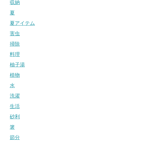
収納
夏
夏アイテム
害虫
掃除
料理
柚子湯
植物
水
洗濯
生活
砂利
箸
節分