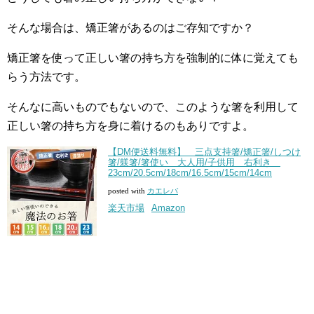
そんな場合は、矯正箸があるのはご存知ですか？
矯正箸を使って正しい箸の持ち方を強制的に体に覚えても
らう方法です。
そんなに高いものでもないので、このような箸を利用して
正しい箸の持ち方を身に着けるのもありですよ。
【DM便送料無料】 三点支持箸/矯正箸/しつけ
箸/躾箸/箸使い 大人用/子供用 右利き
23cm/20.5cm/18cm/16.5cm/15cm/14cm
posted with
カエレバ
楽天市場
Amazon