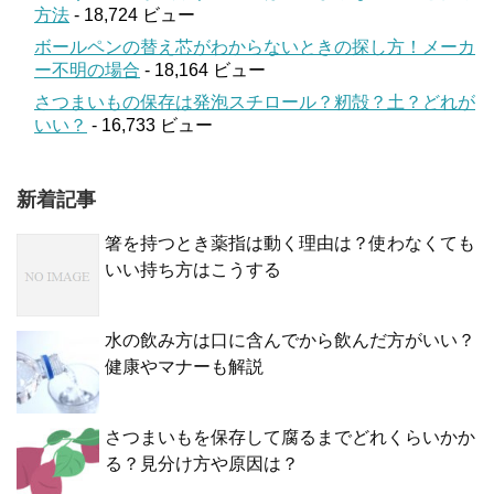
方法
- 18,724 ビュー
ボールペンの替え芯がわからないときの探し方！メーカ
ー不明の場合
- 18,164 ビュー
さつまいもの保存は発泡スチロール？籾殻？土？どれが
いい？
- 16,733 ビュー
新着記事
箸を持つとき薬指は動く理由は？使わなくても
いい持ち方はこうする
水の飲み方は口に含んでから飲んだ方がいい？
健康やマナーも解説
さつまいもを保存して腐るまでどれくらいかか
る？見分け方や原因は？