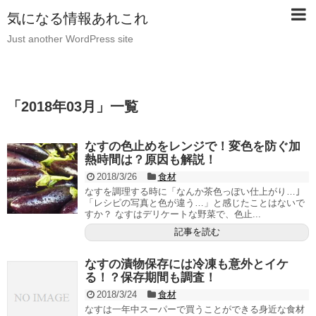
気になる情報あれこれ
Just another WordPress site
「
2018年03月
」
一覧
なすの色止めをレンジで！変色を防ぐ加
熱時間は？原因も解説！
2018/3/26
食材
なすを調理する時に「なんか茶色っぽい仕上がり…｣
「レシピの写真と色が違う…」と感じたことはないで
すか？ なすはデリケートな野菜で、色止...
記事を読む
なすの漬物保存には冷凍も意外とイケ
る！？保存期間も調査！
2018/3/24
食材
なすは一年中スーパーで買うことができる身近な食材