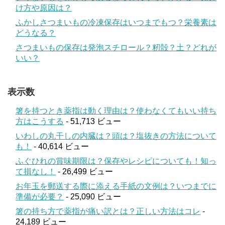
け方や原因は？
ふかしさつまいもの冷凍保存はいつまでもつ？栄養素は
どうなる？
さつまいもの保存は発泡スチロール？籾殻？土？どれが
いい？
表示数
箸を持つとき薬指は動く理由は？使わなくてもいい持ち
方はこうする
- 51,713 ビュー
いわしの丸干しの内臓は？頭は？塩抜きの方法について
も！
- 40,614 ビュー
ふぐひれの賞味期限は？保存やレシピについても！知っ
て損なし！
- 26,499 ビュー
お年玉を郵送する際に添える手紙の文例は？いつまでに
準備が必要？
- 25,090 ビュー
箸の持ち方で薬指が痛い訳とは？正しい方法はコレ
-
24,189 ビュー