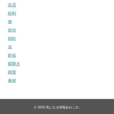
生活
砂利
箸
節分
節約
虫
鈴虫
鏡開き
雑貨
食材
© 2018
気になる情報あれこれ
.