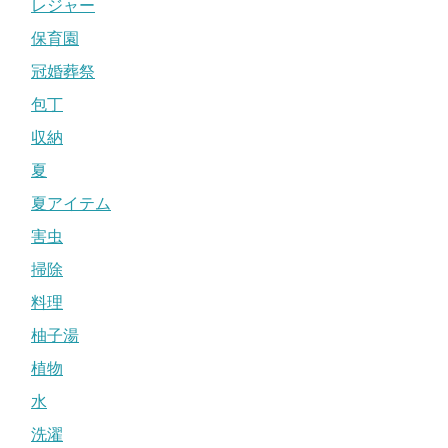
レジャー
保育園
冠婚葬祭
包丁
収納
夏
夏アイテム
害虫
掃除
料理
柚子湯
植物
水
洗濯