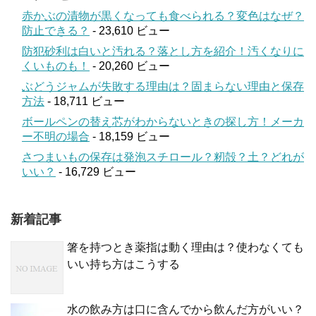
赤かぶの漬物が黒くなっても食べられる？変色はなぜ？
防止できる？
- 23,610 ビュー
防犯砂利は白いと汚れる？落とし方を紹介！汚くなりに
くいものも！
- 20,260 ビュー
ぶどうジャムが失敗する理由は？固まらない理由と保存
方法
- 18,711 ビュー
ボールペンの替え芯がわからないときの探し方！メーカ
ー不明の場合
- 18,159 ビュー
さつまいもの保存は発泡スチロール？籾殻？土？どれが
いい？
- 16,729 ビュー
新着記事
箸を持つとき薬指は動く理由は？使わなくても
いい持ち方はこうする
水の飲み方は口に含んでから飲んだ方がいい？