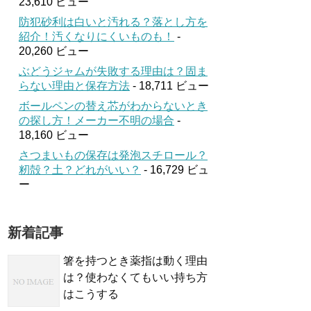
23,610 ビュー
防犯砂利は白いと汚れる？落とし方を
紹介！汚くなりにくいものも！
-
20,260 ビュー
ぶどうジャムが失敗する理由は？固ま
らない理由と保存方法
- 18,711 ビュー
ボールペンの替え芯がわからないとき
の探し方！メーカー不明の場合
-
18,160 ビュー
さつまいもの保存は発泡スチロール？
籾殻？土？どれがいい？
- 16,729 ビュ
ー
新着記事
箸を持つとき薬指は動く理由
は？使わなくてもいい持ち方
はこうする