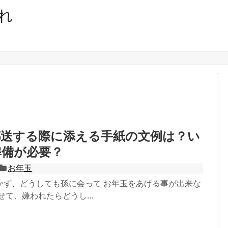
れ
郵送する際に添える手紙の文例は？い
準備が必要？
お年玉
かず、どうしても孫に会って お年玉をあげる事が出来な
せて、嫌われたらどうし...