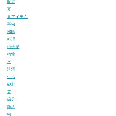
収納
夏
夏アイテム
害虫
掃除
料理
柚子湯
植物
水
洗濯
生活
砂利
箸
節分
節約
虫