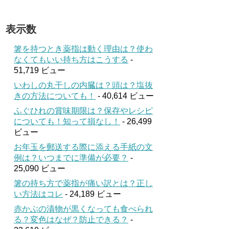
表示数
箸を持つとき薬指は動く理由は？使わ
なくてもいい持ち方はこうする
-
51,719 ビュー
いわしの丸干しの内臓は？頭は？塩抜
きの方法についても！
- 40,614 ビュー
ふぐひれの賞味期限は？保存やレシピ
についても！知って損なし！
- 26,499
ビュー
お年玉を郵送する際に添える手紙の文
例は？いつまでに準備が必要？
-
25,090 ビュー
箸の持ち方で薬指が痛い訳とは？正し
い方法はコレ
- 24,189 ビュー
赤かぶの漬物が黒くなっても食べられ
る？変色はなぜ？防止できる？
-