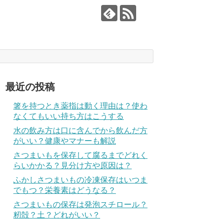
最近の投稿
箸を持つとき薬指は動く理由は？使わ
なくてもいい持ち方はこうする
水の飲み方は口に含んでから飲んだ方
がいい？健康やマナーも解説
さつまいもを保存して腐るまでどれく
らいかかる？見分け方や原因は？
ふかしさつまいもの冷凍保存はいつま
でもつ？栄養素はどうなる？
さつまいもの保存は発泡スチロール？
籾殻？土？どれがいい？