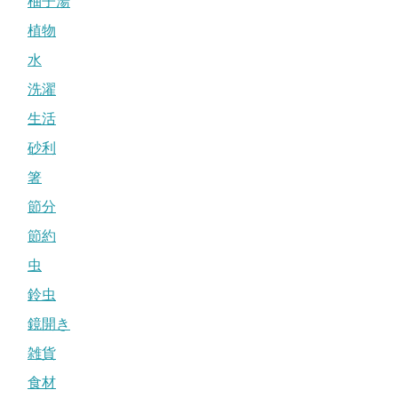
柚子湯
植物
水
洗濯
生活
砂利
箸
節分
節約
虫
鈴虫
鏡開き
雑貨
食材