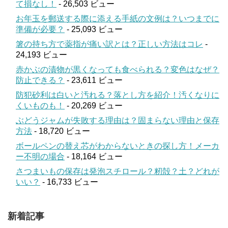
て損なし！
- 26,503 ビュー
お年玉を郵送する際に添える手紙の文例は？いつまでに
準備が必要？
- 25,093 ビュー
箸の持ち方で薬指が痛い訳とは？正しい方法はコレ
-
24,193 ビュー
赤かぶの漬物が黒くなっても食べられる？変色はなぜ？
防止できる？
- 23,611 ビュー
防犯砂利は白いと汚れる？落とし方を紹介！汚くなりに
くいものも！
- 20,269 ビュー
ぶどうジャムが失敗する理由は？固まらない理由と保存
方法
- 18,720 ビュー
ボールペンの替え芯がわからないときの探し方！メーカ
ー不明の場合
- 18,164 ビュー
さつまいもの保存は発泡スチロール？籾殻？土？どれが
いい？
- 16,733 ビュー
新着記事