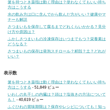
箸を持つとき薬指は動く理由は？使わなくてもいい持ち
方はこうする
水の飲み方は口に含んでから飲んだ方がいい？健康やマ
ナーも解説
さつまいもを保存して腐るまでどれくらいかかる？見分
け方や原因は？
ふかしさつまいもの冷凍保存はいつまでもつ？栄養素は
どうなる？
さつまいもの保存は発泡スチロール？籾殻？土？どれが
いい？
表示数
箸を持つとき薬指は動く理由は？使わなくてもいい持ち
方はこうする
- 51,849 ビュー
いわしの丸干しの内臓は？頭は？塩抜きの方法について
も！
- 40,619 ビュー
ふぐひれの賞味期限は？保存やレシピについても！知っ