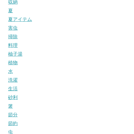
収納
夏
夏アイテム
害虫
掃除
料理
柚子湯
植物
水
洗濯
生活
砂利
箸
節分
節約
虫