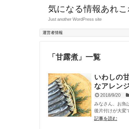
気になる情報あれこ
Just another WordPress site
運営者情報
「
甘露煮
」
一覧
いわしの
なアレン
2018/9/20
みなさん、お魚
後片付けが大変で
記事を読む