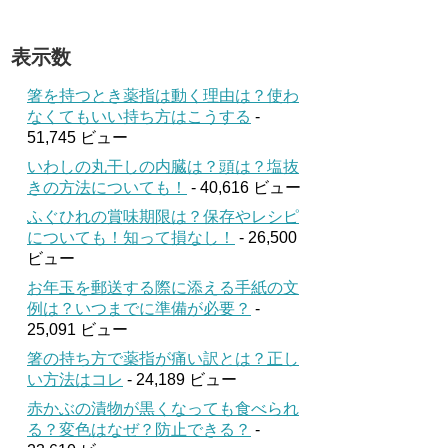
表示数
箸を持つとき薬指は動く理由は？使わ
なくてもいい持ち方はこうする
-
51,745 ビュー
いわしの丸干しの内臓は？頭は？塩抜
きの方法についても！
- 40,616 ビュー
ふぐひれの賞味期限は？保存やレシピ
についても！知って損なし！
- 26,500
ビュー
お年玉を郵送する際に添える手紙の文
例は？いつまでに準備が必要？
-
25,091 ビュー
箸の持ち方で薬指が痛い訳とは？正し
い方法はコレ
- 24,189 ビュー
赤かぶの漬物が黒くなっても食べられ
る？変色はなぜ？防止できる？
-