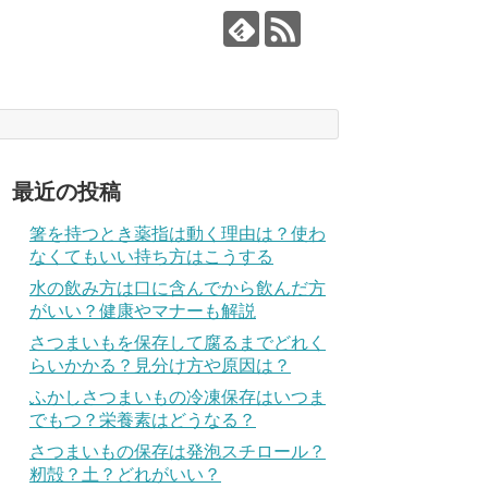
最近の投稿
箸を持つとき薬指は動く理由は？使わ
なくてもいい持ち方はこうする
水の飲み方は口に含んでから飲んだ方
がいい？健康やマナーも解説
さつまいもを保存して腐るまでどれく
らいかかる？見分け方や原因は？
ふかしさつまいもの冷凍保存はいつま
でもつ？栄養素はどうなる？
さつまいもの保存は発泡スチロール？
籾殻？土？どれがいい？