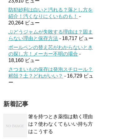
23,610 ビュー
防犯砂利は白いと汚れる？落とし方を
紹介！汚くなりにくいものも！
-
20,264 ビュー
ぶどうジャムが失敗する理由は？固ま
らない理由と保存方法
- 18,717 ビュー
ボールペンの替え芯がわからないとき
の探し方！メーカー不明の場合
-
18,160 ビュー
さつまいもの保存は発泡スチロール？
籾殻？土？どれがいい？
- 16,729 ビュ
ー
新着記事
箸を持つとき薬指は動く理由
は？使わなくてもいい持ち方
はこうする