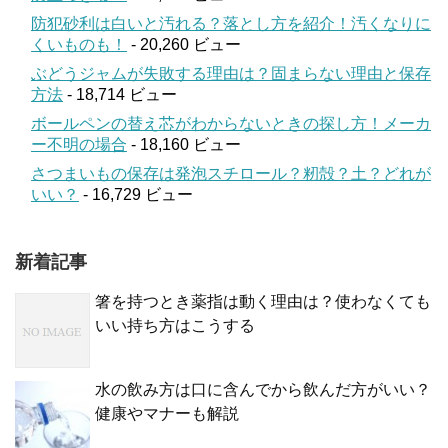
防犯砂利は白いと汚れる？落とし方を紹介！汚くなりに
くいものも！
- 20,260 ビュー
ぶどうジャムが失敗する理由は？固まらない理由と保存
方法
- 18,714 ビュー
ボールペンの替え芯がわからないときの探し方！メーカ
ー不明の場合
- 18,160 ビュー
さつまいもの保存は発泡スチロール？籾殻？土？どれが
いい？
- 16,729 ビュー
新着記事
箸を持つとき薬指は動く理由は？使わなくても
いい持ち方はこうする
水の飲み方は口に含んでから飲んだ方がいい？
健康やマナーも解説