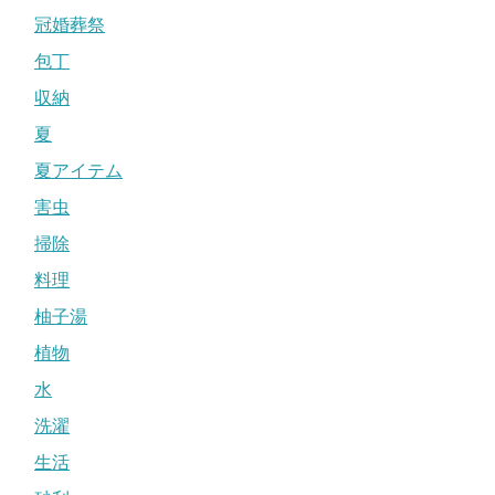
冠婚葬祭
包丁
収納
夏
夏アイテム
害虫
掃除
料理
柚子湯
植物
水
洗濯
生活