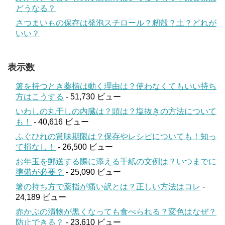
どうなる？
さつまいもの保存は発泡スチロール？籾殻？土？どれが
いい？
表示数
箸を持つとき薬指は動く理由は？使わなくてもいい持ち
方はこうする
- 51,730 ビュー
いわしの丸干しの内臓は？頭は？塩抜きの方法について
も！
- 40,616 ビュー
ふぐひれの賞味期限は？保存やレシピについても！知っ
て損なし！
- 26,500 ビュー
お年玉を郵送する際に添える手紙の文例は？いつまでに
準備が必要？
- 25,090 ビュー
箸の持ち方で薬指が痛い訳とは？正しい方法はコレ
-
24,189 ビュー
赤かぶの漬物が黒くなっても食べられる？変色はなぜ？
防止できる？
- 23,610 ビュー