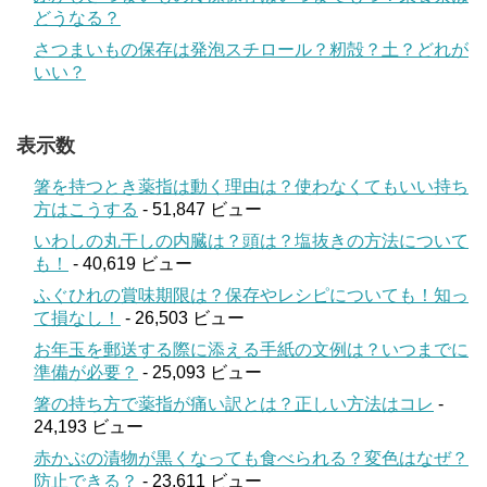
どうなる？
さつまいもの保存は発泡スチロール？籾殻？土？どれが
いい？
表示数
箸を持つとき薬指は動く理由は？使わなくてもいい持ち
方はこうする
- 51,847 ビュー
いわしの丸干しの内臓は？頭は？塩抜きの方法について
も！
- 40,619 ビュー
ふぐひれの賞味期限は？保存やレシピについても！知っ
て損なし！
- 26,503 ビュー
お年玉を郵送する際に添える手紙の文例は？いつまでに
準備が必要？
- 25,093 ビュー
箸の持ち方で薬指が痛い訳とは？正しい方法はコレ
-
24,193 ビュー
赤かぶの漬物が黒くなっても食べられる？変色はなぜ？
防止できる？
- 23,611 ビュー