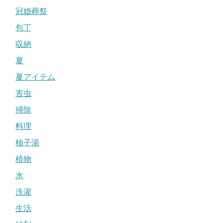
冠婚葬祭
包丁
収納
夏
夏アイテム
害虫
掃除
料理
柚子湯
植物
水
洗濯
生活