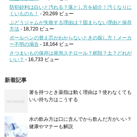
防犯砂利は白いと汚れる？落とし方を紹介！汚くなりに
くいものも！
- 20,269 ビュー
ぶどうジャムが失敗する理由は？固まらない理由と保存
方法
- 18,720 ビュー
ボールペンの替え芯がわからないときの探し方！メーカ
ー不明の場合
- 18,164 ビュー
さつまいもの保存は発泡スチロール？籾殻？土？どれが
いい？
- 16,733 ビュー
新着記事
箸を持つとき薬指は動く理由は？使わなくても
いい持ち方はこうする
水の飲み方は口に含んでから飲んだ方がいい？
健康やマナーも解説