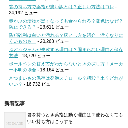
箸の持ち方で薬指が痛い訳とは？正しい方法はコレ
-
24,192 ビュー
赤かぶの漬物が黒くなっても食べられる？変色はなぜ？
防止できる？
- 23,611 ビュー
防犯砂利は白いと汚れる？落とし方を紹介！汚くなりに
くいものも！
- 20,268 ビュー
ぶどうジャムが失敗する理由は？固まらない理由と保存
方法
- 18,720 ビュー
ボールペンの替え芯がわからないときの探し方！メーカ
ー不明の場合
- 18,164 ビュー
さつまいもの保存は発泡スチロール？籾殻？土？どれが
いい？
- 16,732 ビュー
新着記事
箸を持つとき薬指は動く理由は？使わなくても
いい持ち方はこうする