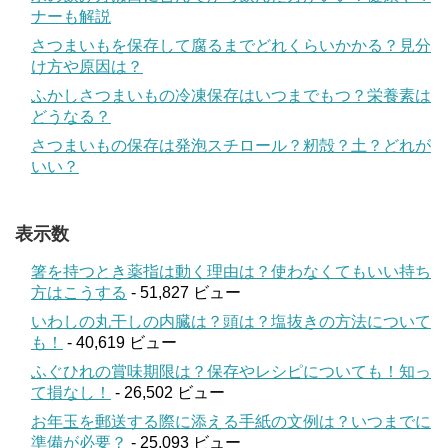
ナーも解説
さつまいもを保存して腐るまでどれくらいかかる？見分
け方や原因は？
ふかしさつまいもの冷凍保存はいつまでもつ？栄養素は
どうなる？
さつまいもの保存は発泡スチロール？籾殻？土？どれが
いい？
表示数
箸を持つとき薬指は動く理由は？使わなくてもいい持ち
方はこうする
- 51,827 ビュー
いわしの丸干しの内臓は？頭は？塩抜きの方法について
も！
- 40,619 ビュー
ふぐひれの賞味期限は？保存やレシピについても！知っ
て損なし！
- 26,502 ビュー
お年玉を郵送する際に添える手紙の文例は？いつまでに
準備が必要？
- 25,093 ビュー