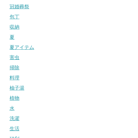
冠婚葬祭
包丁
収納
夏
夏アイテム
害虫
掃除
料理
柚子湯
植物
水
洗濯
生活