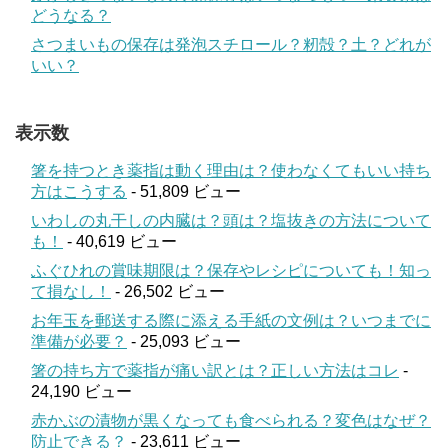
どうなる？
さつまいもの保存は発泡スチロール？籾殻？土？どれが
いい？
表示数
箸を持つとき薬指は動く理由は？使わなくてもいい持ち
方はこうする
- 51,809 ビュー
いわしの丸干しの内臓は？頭は？塩抜きの方法について
も！
- 40,619 ビュー
ふぐひれの賞味期限は？保存やレシピについても！知っ
て損なし！
- 26,502 ビュー
お年玉を郵送する際に添える手紙の文例は？いつまでに
準備が必要？
- 25,093 ビュー
箸の持ち方で薬指が痛い訳とは？正しい方法はコレ
-
24,190 ビュー
赤かぶの漬物が黒くなっても食べられる？変色はなぜ？
防止できる？
- 23,611 ビュー