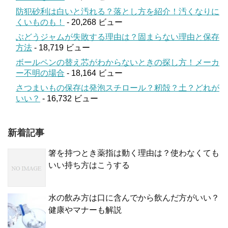
防犯砂利は白いと汚れる？落とし方を紹介！汚くなりに
くいものも！
- 20,268 ビュー
ぶどうジャムが失敗する理由は？固まらない理由と保存
方法
- 18,719 ビュー
ボールペンの替え芯がわからないときの探し方！メーカ
ー不明の場合
- 18,164 ビュー
さつまいもの保存は発泡スチロール？籾殻？土？どれが
いい？
- 16,732 ビュー
新着記事
箸を持つとき薬指は動く理由は？使わなくても
いい持ち方はこうする
水の飲み方は口に含んでから飲んだ方がいい？
健康やマナーも解説