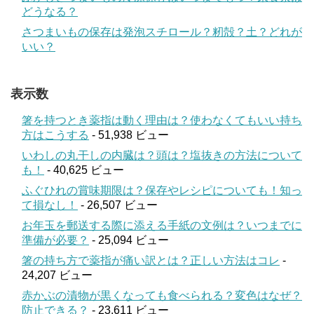
どうなる？
さつまいもの保存は発泡スチロール？籾殻？土？どれが
いい？
表示数
箸を持つとき薬指は動く理由は？使わなくてもいい持ち
方はこうする
- 51,938 ビュー
いわしの丸干しの内臓は？頭は？塩抜きの方法について
も！
- 40,625 ビュー
ふぐひれの賞味期限は？保存やレシピについても！知っ
て損なし！
- 26,507 ビュー
お年玉を郵送する際に添える手紙の文例は？いつまでに
準備が必要？
- 25,094 ビュー
箸の持ち方で薬指が痛い訳とは？正しい方法はコレ
-
24,207 ビュー
赤かぶの漬物が黒くなっても食べられる？変色はなぜ？
防止できる？
- 23,611 ビュー