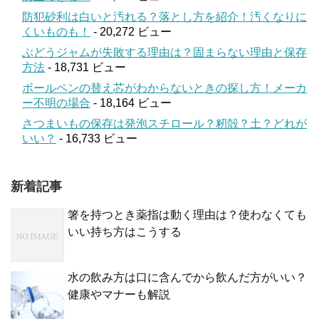
防犯砂利は白いと汚れる？落とし方を紹介！汚くなりに
くいものも！
- 20,272 ビュー
ぶどうジャムが失敗する理由は？固まらない理由と保存
方法
- 18,731 ビュー
ボールペンの替え芯がわからないときの探し方！メーカ
ー不明の場合
- 18,164 ビュー
さつまいもの保存は発泡スチロール？籾殻？土？どれが
いい？
- 16,733 ビュー
新着記事
箸を持つとき薬指は動く理由は？使わなくても
いい持ち方はこうする
水の飲み方は口に含んでから飲んだ方がいい？
健康やマナーも解説