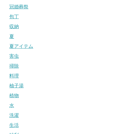
冠婚葬祭
包丁
収納
夏
夏アイテム
害虫
掃除
料理
柚子湯
植物
水
洗濯
生活