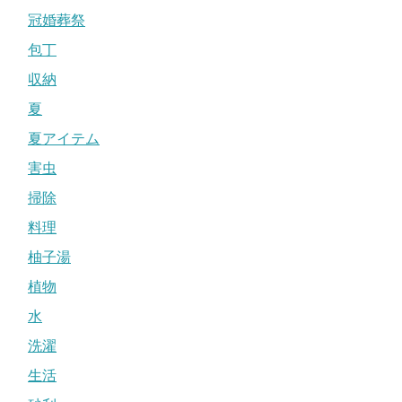
冠婚葬祭
包丁
収納
夏
夏アイテム
害虫
掃除
料理
柚子湯
植物
水
洗濯
生活