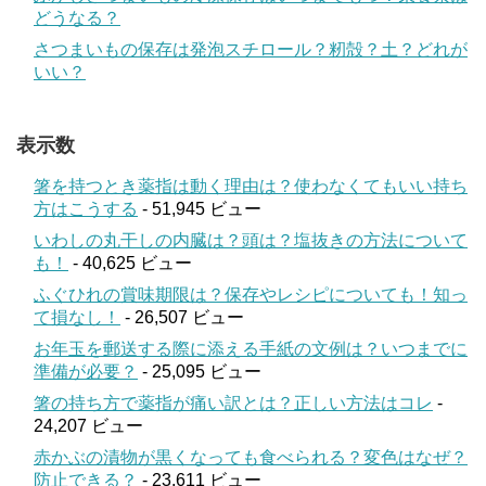
どうなる？
さつまいもの保存は発泡スチロール？籾殻？土？どれが
いい？
表示数
箸を持つとき薬指は動く理由は？使わなくてもいい持ち
方はこうする
- 51,945 ビュー
いわしの丸干しの内臓は？頭は？塩抜きの方法について
も！
- 40,625 ビュー
ふぐひれの賞味期限は？保存やレシピについても！知っ
て損なし！
- 26,507 ビュー
お年玉を郵送する際に添える手紙の文例は？いつまでに
準備が必要？
- 25,095 ビュー
箸の持ち方で薬指が痛い訳とは？正しい方法はコレ
-
24,207 ビュー
赤かぶの漬物が黒くなっても食べられる？変色はなぜ？
防止できる？
- 23,611 ビュー