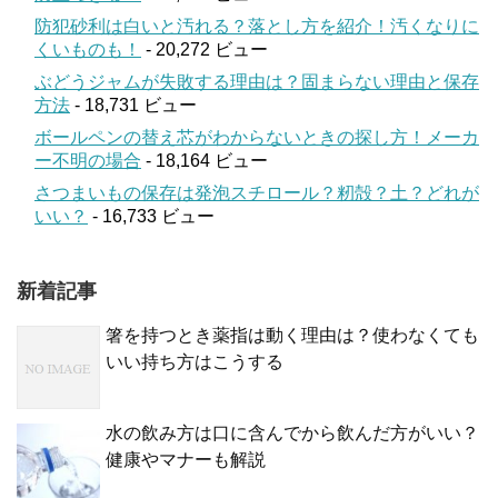
防犯砂利は白いと汚れる？落とし方を紹介！汚くなりに
くいものも！
- 20,272 ビュー
ぶどうジャムが失敗する理由は？固まらない理由と保存
方法
- 18,731 ビュー
ボールペンの替え芯がわからないときの探し方！メーカ
ー不明の場合
- 18,164 ビュー
さつまいもの保存は発泡スチロール？籾殻？土？どれが
いい？
- 16,733 ビュー
新着記事
箸を持つとき薬指は動く理由は？使わなくても
いい持ち方はこうする
水の飲み方は口に含んでから飲んだ方がいい？
健康やマナーも解説