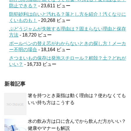
防止できる？
- 23,611 ビュー
防犯砂利は白いと汚れる？落とし方を紹介！汚くなりに
くいものも！
- 20,268 ビュー
ぶどうジャムが失敗する理由は？固まらない理由と保存
方法
- 18,720 ビュー
ボールペンの替え芯がわからないときの探し方！メーカ
ー不明の場合
- 18,164 ビュー
さつまいもの保存は発泡スチロール？籾殻？土？どれが
いい？
- 16,733 ビュー
新着記事
箸を持つとき薬指は動く理由は？使わなくても
いい持ち方はこうする
水の飲み方は口に含んでから飲んだ方がいい？
健康やマナーも解説