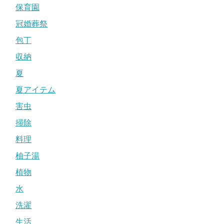
保育園
冠婚葬祭
包丁
収納
夏
夏アイテム
害虫
掃除
料理
柚子湯
植物
水
洗濯
生活