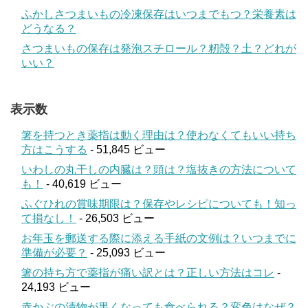
ふかしさつまいもの冷凍保存はいつまでもつ？栄養素は
どうなる？
さつまいもの保存は発泡スチロール？籾殻？土？どれが
いい？
表示数
箸を持つとき薬指は動く理由は？使わなくてもいい持ち
方はこうする
- 51,845 ビュー
いわしの丸干しの内臓は？頭は？塩抜きの方法について
も！
- 40,619 ビュー
ふぐひれの賞味期限は？保存やレシピについても！知っ
て損なし！
- 26,503 ビュー
お年玉を郵送する際に添える手紙の文例は？いつまでに
準備が必要？
- 25,093 ビュー
箸の持ち方で薬指が痛い訳とは？正しい方法はコレ
-
24,193 ビュー
赤かぶの漬物が黒くなっても食べられる？変色はなぜ？