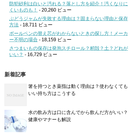
防犯砂利は白いと汚れる？落とし方を紹介！汚くなりに
くいものも！
- 20,260 ビュー
ぶどうジャムが失敗する理由は？固まらない理由と保存
方法
- 18,711 ビュー
ボールペンの替え芯がわからないときの探し方！メーカ
ー不明の場合
- 18,159 ビュー
さつまいもの保存は発泡スチロール？籾殻？土？どれが
いい？
- 16,729 ビュー
新着記事
箸を持つとき薬指は動く理由は？使わなくても
いい持ち方はこうする
水の飲み方は口に含んでから飲んだ方がいい？
健康やマナーも解説