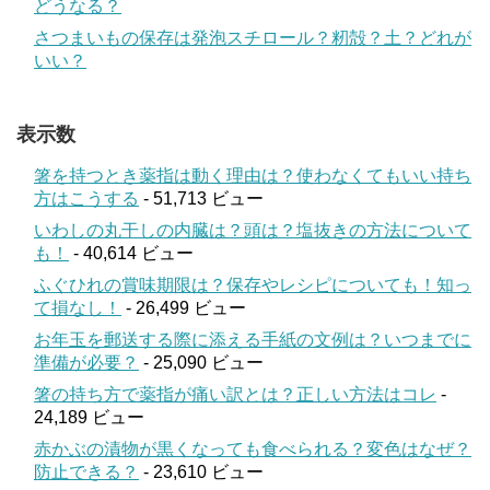
どうなる？
さつまいもの保存は発泡スチロール？籾殻？土？どれが
いい？
表示数
箸を持つとき薬指は動く理由は？使わなくてもいい持ち
方はこうする
- 51,713 ビュー
いわしの丸干しの内臓は？頭は？塩抜きの方法について
も！
- 40,614 ビュー
ふぐひれの賞味期限は？保存やレシピについても！知っ
て損なし！
- 26,499 ビュー
お年玉を郵送する際に添える手紙の文例は？いつまでに
準備が必要？
- 25,090 ビュー
箸の持ち方で薬指が痛い訳とは？正しい方法はコレ
-
24,189 ビュー
赤かぶの漬物が黒くなっても食べられる？変色はなぜ？
防止できる？
- 23,610 ビュー