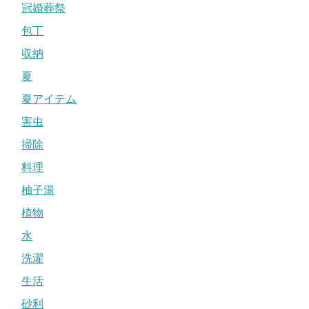
冠婚葬祭
包丁
収納
夏
夏アイテム
害虫
掃除
料理
柚子湯
植物
水
洗濯
生活
砂利