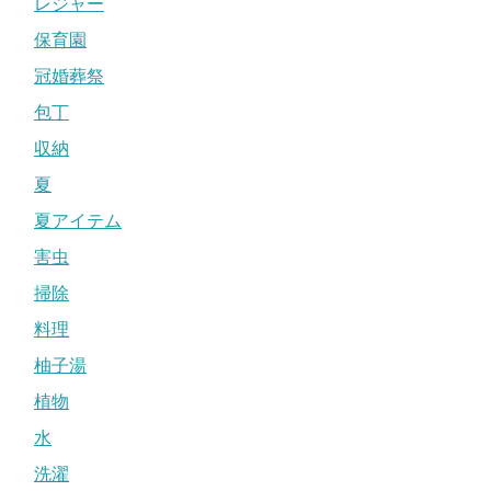
レジャー
保育園
冠婚葬祭
包丁
収納
夏
夏アイテム
害虫
掃除
料理
柚子湯
植物
水
洗濯