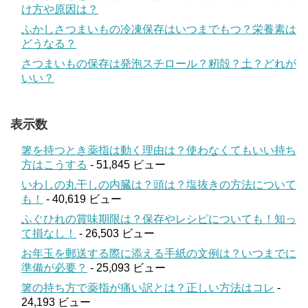
け方や原因は？
ふかしさつまいもの冷凍保存はいつまでもつ？栄養素は
どうなる？
さつまいもの保存は発泡スチロール？籾殻？土？どれが
いい？
表示数
箸を持つとき薬指は動く理由は？使わなくてもいい持ち
方はこうする
- 51,845 ビュー
いわしの丸干しの内臓は？頭は？塩抜きの方法について
も！
- 40,619 ビュー
ふぐひれの賞味期限は？保存やレシピについても！知っ
て損なし！
- 26,503 ビュー
お年玉を郵送する際に添える手紙の文例は？いつまでに
準備が必要？
- 25,093 ビュー
箸の持ち方で薬指が痛い訳とは？正しい方法はコレ
-
24,193 ビュー