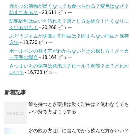
赤かぶの漬物が黒くなっても食べられる？変色はなぜ？
防止できる？
- 23,611 ビュー
防犯砂利は白いと汚れる？落とし方を紹介！汚くなりに
くいものも！
- 20,268 ビュー
ぶどうジャムが失敗する理由は？固まらない理由と保存
方法
- 18,720 ビュー
ボールペンの替え芯がわからないときの探し方！メーカ
ー不明の場合
- 18,164 ビュー
さつまいもの保存は発泡スチロール？籾殻？土？どれが
いい？
- 16,733 ビュー
新着記事
箸を持つとき薬指は動く理由は？使わなくても
いい持ち方はこうする
水の飲み方は口に含んでから飲んだ方がいい？