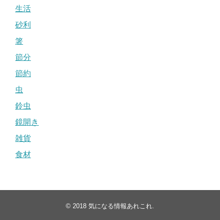
生活
砂利
箸
節分
節約
虫
鈴虫
鏡開き
雑貨
食材
© 2018
気になる情報あれこれ
.