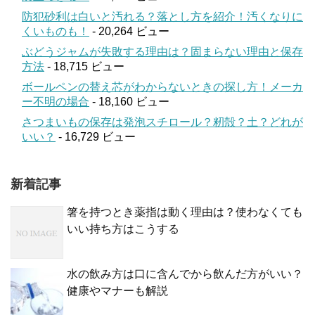
防犯砂利は白いと汚れる？落とし方を紹介！汚くなりに
くいものも！
- 20,264 ビュー
ぶどうジャムが失敗する理由は？固まらない理由と保存
方法
- 18,715 ビュー
ボールペンの替え芯がわからないときの探し方！メーカ
ー不明の場合
- 18,160 ビュー
さつまいもの保存は発泡スチロール？籾殻？土？どれが
いい？
- 16,729 ビュー
新着記事
箸を持つとき薬指は動く理由は？使わなくても
いい持ち方はこうする
水の飲み方は口に含んでから飲んだ方がいい？
健康やマナーも解説