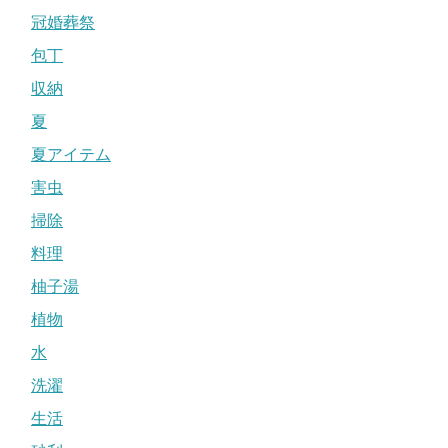
冠婚葬祭
包丁
収納
夏
夏アイテム
害虫
掃除
料理
柚子湯
植物
水
洗濯
生活