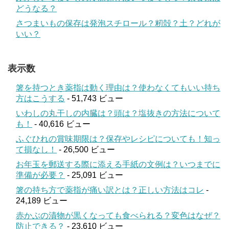
どうなる？
さつまいもの保存は発泡スチロール？籾殻？土？どれが
いい？
表示数
箸を持つとき薬指は動く理由は？使わなくてもいい持ち
方はこうする
- 51,743 ビュー
いわしの丸干しの内臓は？頭は？塩抜きの方法について
も！
- 40,616 ビュー
ふぐひれの賞味期限は？保存やレシピについても！知っ
て損なし！
- 26,500 ビュー
お年玉を郵送する際に添える手紙の文例は？いつまでに
準備が必要？
- 25,091 ビュー
箸の持ち方で薬指が痛い訳とは？正しい方法はコレ
-
24,189 ビュー
赤かぶの漬物が黒くなっても食べられる？変色はなぜ？
防止できる？
- 23,610 ビュー