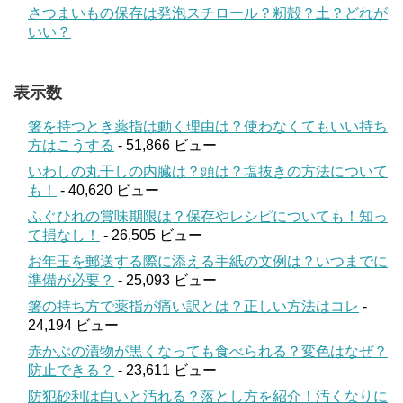
さつまいもの保存は発泡スチロール？籾殻？土？どれが
いい？
表示数
箸を持つとき薬指は動く理由は？使わなくてもいい持ち
方はこうする
- 51,866 ビュー
いわしの丸干しの内臓は？頭は？塩抜きの方法について
も！
- 40,620 ビュー
ふぐひれの賞味期限は？保存やレシピについても！知っ
て損なし！
- 26,505 ビュー
お年玉を郵送する際に添える手紙の文例は？いつまでに
準備が必要？
- 25,093 ビュー
箸の持ち方で薬指が痛い訳とは？正しい方法はコレ
-
24,194 ビュー
赤かぶの漬物が黒くなっても食べられる？変色はなぜ？
防止できる？
- 23,611 ビュー
防犯砂利は白いと汚れる？落とし方を紹介！汚くなりに