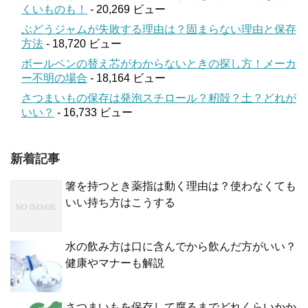
くいものも！
- 20,269 ビュー
ぶどうジャムが失敗する理由は？固まらない理由と保存
方法
- 18,720 ビュー
ボールペンの替え芯がわからないときの探し方！メーカ
ー不明の場合
- 18,164 ビュー
さつまいもの保存は発泡スチロール？籾殻？土？どれが
いい？
- 16,733 ビュー
新着記事
箸を持つとき薬指は動く理由は？使わなくても
いい持ち方はこうする
水の飲み方は口に含んでから飲んだ方がいい？
健康やマナーも解説
さつまいもを保存して腐るまでどれくらいかか