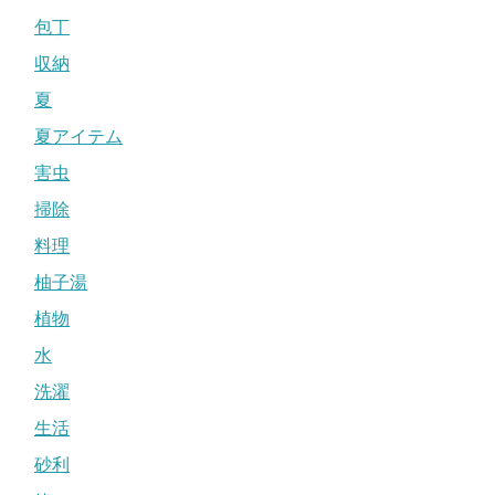
包丁
収納
夏
夏アイテム
害虫
掃除
料理
柚子湯
植物
水
洗濯
生活
砂利