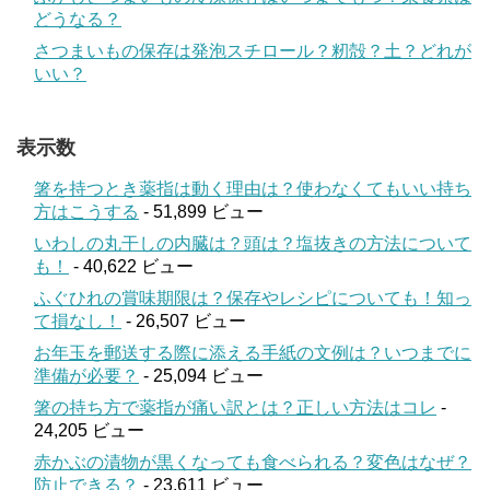
どうなる？
さつまいもの保存は発泡スチロール？籾殻？土？どれが
いい？
表示数
箸を持つとき薬指は動く理由は？使わなくてもいい持ち
方はこうする
- 51,899 ビュー
いわしの丸干しの内臓は？頭は？塩抜きの方法について
も！
- 40,622 ビュー
ふぐひれの賞味期限は？保存やレシピについても！知っ
て損なし！
- 26,507 ビュー
お年玉を郵送する際に添える手紙の文例は？いつまでに
準備が必要？
- 25,094 ビュー
箸の持ち方で薬指が痛い訳とは？正しい方法はコレ
-
24,205 ビュー
赤かぶの漬物が黒くなっても食べられる？変色はなぜ？
防止できる？
- 23,611 ビュー