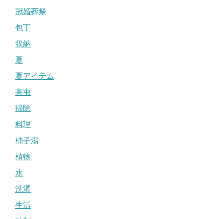
冠婚葬祭
包丁
収納
夏
夏アイテム
害虫
掃除
料理
柚子湯
植物
水
洗濯
生活