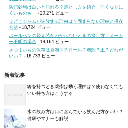
防犯砂利は白いと汚れる？落とし方を紹介！汚くなりに
くいものも！
- 20,271 ビュー
ぶどうジャムが失敗する理由は？固まらない理由と保存
方法
- 18,724 ビュー
ボールペンの替え芯がわからないときの探し方！メーカ
ー不明の場合
- 18,164 ビュー
さつまいもの保存は発泡スチロール？籾殻？土？どれが
いい？
- 16,733 ビュー
新着記事
箸を持つとき薬指は動く理由は？使わなくても
いい持ち方はこうする
水の飲み方は口に含んでから飲んだ方がいい？
健康やマナーも解説