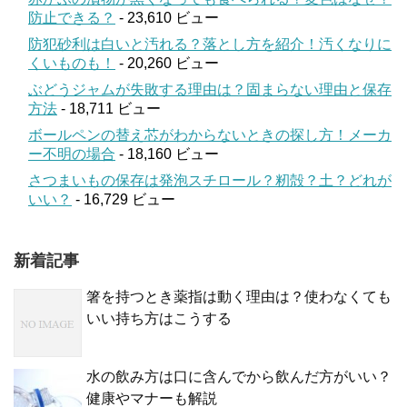
防止できる？
- 23,610 ビュー
防犯砂利は白いと汚れる？落とし方を紹介！汚くなりに
くいものも！
- 20,260 ビュー
ぶどうジャムが失敗する理由は？固まらない理由と保存
方法
- 18,711 ビュー
ボールペンの替え芯がわからないときの探し方！メーカ
ー不明の場合
- 18,160 ビュー
さつまいもの保存は発泡スチロール？籾殻？土？どれが
いい？
- 16,729 ビュー
新着記事
箸を持つとき薬指は動く理由は？使わなくても
いい持ち方はこうする
水の飲み方は口に含んでから飲んだ方がいい？
健康やマナーも解説