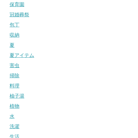
保育園
冠婚葬祭
包丁
収納
夏
夏アイテム
害虫
掃除
料理
柚子湯
植物
水
洗濯
生活