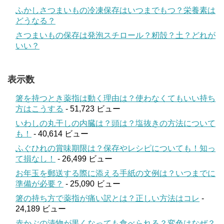
ふかしさつまいもの冷凍保存はいつまでもつ？栄養素は
どうなる？
さつまいもの保存は発泡スチロール？籾殻？土？どれが
いい？
表示数
箸を持つとき薬指は動く理由は？使わなくてもいい持ち
方はこうする
- 51,723 ビュー
いわしの丸干しの内臓は？頭は？塩抜きの方法について
も！
- 40,614 ビュー
ふぐひれの賞味期限は？保存やレシピについても！知っ
て損なし！
- 26,499 ビュー
お年玉を郵送する際に添える手紙の文例は？いつまでに
準備が必要？
- 25,090 ビュー
箸の持ち方で薬指が痛い訳とは？正しい方法はコレ
-
24,189 ビュー
赤かぶの漬物が黒くなっても食べられる？変色はなぜ？