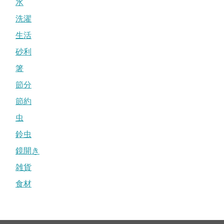
水
洗濯
生活
砂利
箸
節分
節約
虫
鈴虫
鏡開き
雑貨
食材