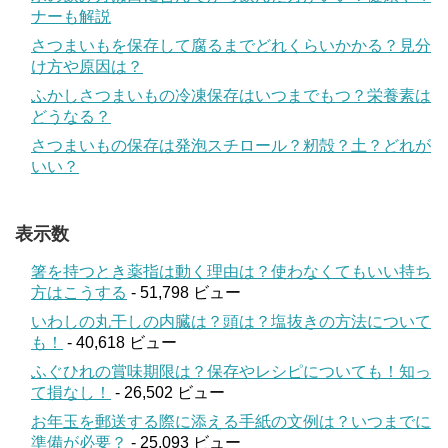
ナーも解説
さつまいもを保存して腐るまでどれくらいかかる？見分
け方や原因は？
ふかしさつまいもの冷凍保存はいつまでもつ？栄養素は
どうなる？
さつまいもの保存は発泡スチロール？籾殻？土？どれが
いい？
表示数
箸を持つとき薬指は動く理由は？使わなくてもいい持ち
方はこうする
- 51,798 ビュー
いわしの丸干しの内臓は？頭は？塩抜きの方法について
も！
- 40,618 ビュー
ふぐひれの賞味期限は？保存やレシピについても！知っ
て損なし！
- 26,502 ビュー
お年玉を郵送する際に添える手紙の文例は？いつまでに
準備が必要？
- 25,093 ビュー