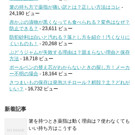
箸の持ち方で薬指が痛い訳とは？正しい方法はコレ
-
24,190 ビュー
赤かぶの漬物が黒くなっても食べられる？変色はなぜ？
防止できる？
- 23,611 ビュー
防犯砂利は白いと汚れる？落とし方を紹介！汚くなりに
くいものも！
- 20,268 ビュー
ぶどうジャムが失敗する理由は？固まらない理由と保存
方法
- 18,718 ビュー
ボールペンの替え芯がわからないときの探し方！メーカ
ー不明の場合
- 18,164 ビュー
さつまいもの保存は発泡スチロール？籾殻？土？どれが
いい？
- 16,732 ビュー
新着記事
箸を持つとき薬指は動く理由は？使わなくても
いい持ち方はこうする