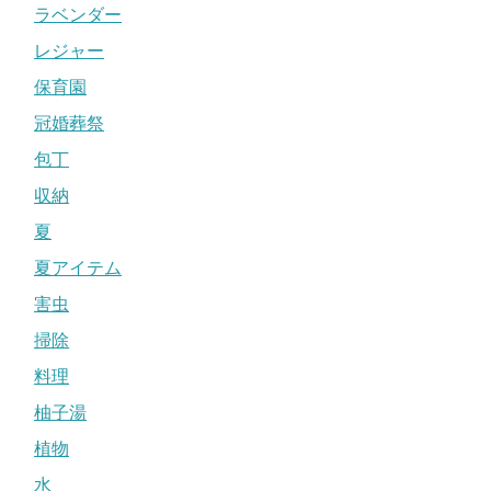
ラベンダー
レジャー
保育園
冠婚葬祭
包丁
収納
夏
夏アイテム
害虫
掃除
料理
柚子湯
植物
水