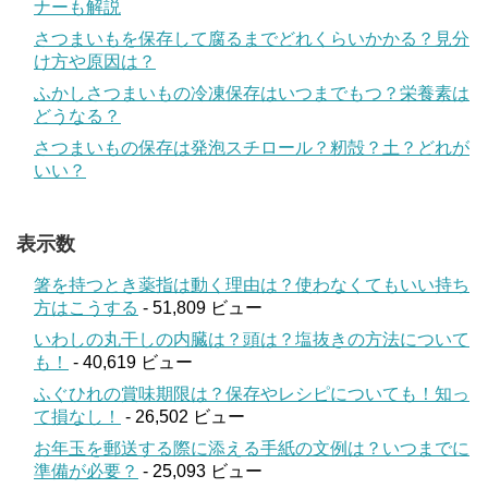
ナーも解説
さつまいもを保存して腐るまでどれくらいかかる？見分
け方や原因は？
ふかしさつまいもの冷凍保存はいつまでもつ？栄養素は
どうなる？
さつまいもの保存は発泡スチロール？籾殻？土？どれが
いい？
表示数
箸を持つとき薬指は動く理由は？使わなくてもいい持ち
方はこうする
- 51,809 ビュー
いわしの丸干しの内臓は？頭は？塩抜きの方法について
も！
- 40,619 ビュー
ふぐひれの賞味期限は？保存やレシピについても！知っ
て損なし！
- 26,502 ビュー
お年玉を郵送する際に添える手紙の文例は？いつまでに
準備が必要？
- 25,093 ビュー