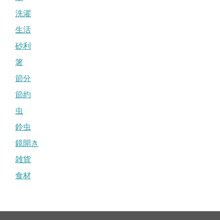
洗濯
生活
砂利
箸
節分
節約
虫
鈴虫
鏡開き
雑貨
食材