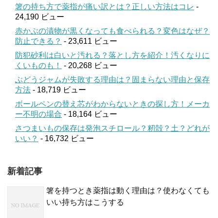
箸の持ち方で薬指が痛い訳とは？正しい方法はコレ
-
24,190 ビュー
赤かぶの漬物が黒くなっても食べられる？変色はなぜ？
防止できる？
- 23,611 ビュー
防犯砂利は白いと汚れる？落とし方を紹介！汚くなりに
くいものも！
- 20,268 ビュー
ぶどうジャムが失敗する理由は？固まらない理由と保存
方法
- 18,719 ビュー
ボールペンの替え芯がわからないときの探し方！メーカ
ー不明の場合
- 18,164 ビュー
さつまいもの保存は発泡スチロール？籾殻？土？どれが
いい？
- 16,732 ビュー
新着記事
箸を持つとき薬指は動く理由は？使わなくても
いい持ち方はこうする