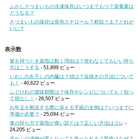
ふかしさつまいもの冷凍保存はいつまでもつ？栄養素は
どうなる？
さつまいもの保存は発泡スチロール？籾殻？土？どれが
いい？
表示数
箸を持つとき薬指は動く理由は？使わなくてもいい持ち
方はこうする
- 51,899 ビュー
いわしの丸干しの内臓は？頭は？塩抜きの方法について
も！
- 40,622 ビュー
ふぐひれの賞味期限は？保存やレシピについても！知っ
て損なし！
- 26,507 ビュー
お年玉を郵送する際に添える手紙の文例は？いつまでに
準備が必要？
- 25,094 ビュー
箸の持ち方で薬指が痛い訳とは？正しい方法はコレ
-
24,205 ビュー
赤かぶの漬物が黒くなっても食べられる？変色はなぜ？