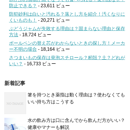
防止できる？
- 23,611 ビュー
防犯砂利は白いと汚れる？落とし方を紹介！汚くなりに
くいものも！
- 20,271 ビュー
ぶどうジャムが失敗する理由は？固まらない理由と保存
方法
- 18,724 ビュー
ボールペンの替え芯がわからないときの探し方！メーカ
ー不明の場合
- 18,164 ビュー
さつまいもの保存は発泡スチロール？籾殻？土？どれが
いい？
- 16,733 ビュー
新着記事
箸を持つとき薬指は動く理由は？使わなくても
いい持ち方はこうする
水の飲み方は口に含んでから飲んだ方がいい？
健康やマナーも解説