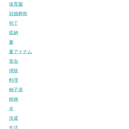
保育園
冠婚葬祭
包丁
収納
夏
夏アイテム
害虫
掃除
料理
柚子湯
植物
水
洗濯
生活