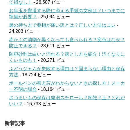
て損なし！
- 26,507 ビュー
お年玉を郵送する際に添える手紙の文例は？いつまでに
準備が必要？
- 25,094 ビュー
箸の持ち方で薬指が痛い訳とは？正しい方法はコレ
-
24,203 ビュー
赤かぶの漬物が黒くなっても食べられる？変色はなぜ？
防止できる？
- 23,611 ビュー
防犯砂利は白いと汚れる？落とし方を紹介！汚くなりに
くいものも！
- 20,271 ビュー
ぶどうジャムが失敗する理由は？固まらない理由と保存
方法
- 18,724 ビュー
ボールペンの替え芯がわからないときの探し方！メーカ
ー不明の場合
- 18,164 ビュー
さつまいもの保存は発泡スチロール？籾殻？土？どれが
いい？
- 16,733 ビュー
新着記事