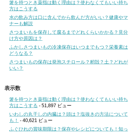
箸を持つとき薬指は動く理由は？使わなくてもいい持ち
方はこうする
水の飲み方は口に含んでから飲んだ方がいい？健康やマ
ナーも解説
さつまいもを保存して腐るまでどれくらいかかる？見分
け方や原因は？
ふかしさつまいもの冷凍保存はいつまでもつ？栄養素は
どうなる？
さつまいもの保存は発泡スチロール？籾殻？土？どれが
いい？
表示数
箸を持つとき薬指は動く理由は？使わなくてもいい持ち
方はこうする
- 51,897 ビュー
いわしの丸干しの内臓は？頭は？塩抜きの方法について
も！
- 40,621 ビュー
ふぐひれの賞味期限は？保存やレシピについても！知っ