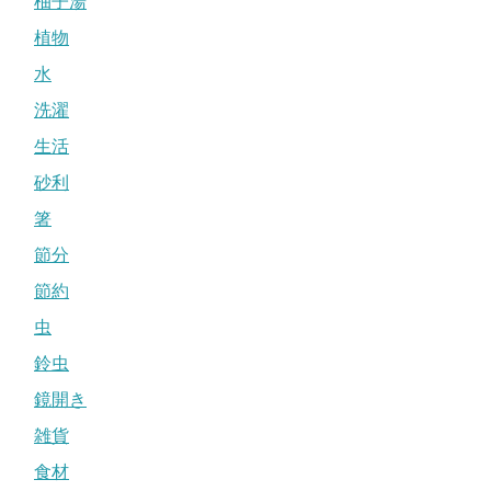
柚子湯
植物
水
洗濯
生活
砂利
箸
節分
節約
虫
鈴虫
鏡開き
雑貨
食材