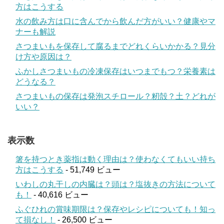
方はこうする
水の飲み方は口に含んでから飲んだ方がいい？健康やマ
ナーも解説
さつまいもを保存して腐るまでどれくらいかかる？見分
け方や原因は？
ふかしさつまいもの冷凍保存はいつまでもつ？栄養素は
どうなる？
さつまいもの保存は発泡スチロール？籾殻？土？どれが
いい？
表示数
箸を持つとき薬指は動く理由は？使わなくてもいい持ち
方はこうする
- 51,749 ビュー
いわしの丸干しの内臓は？頭は？塩抜きの方法について
も！
- 40,616 ビュー
ふぐひれの賞味期限は？保存やレシピについても！知っ
て損なし！
- 26,500 ビュー