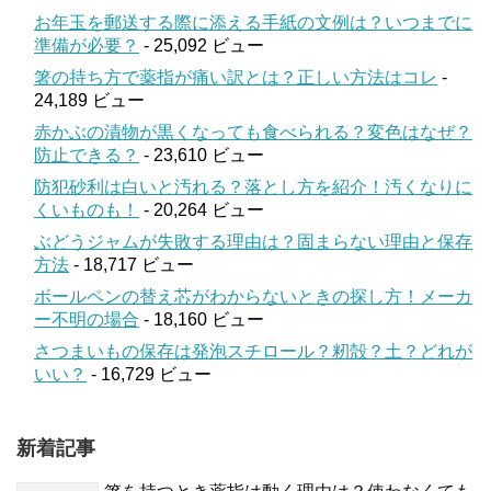
お年玉を郵送する際に添える手紙の文例は？いつまでに
準備が必要？
- 25,092 ビュー
箸の持ち方で薬指が痛い訳とは？正しい方法はコレ
-
24,189 ビュー
赤かぶの漬物が黒くなっても食べられる？変色はなぜ？
防止できる？
- 23,610 ビュー
防犯砂利は白いと汚れる？落とし方を紹介！汚くなりに
くいものも！
- 20,264 ビュー
ぶどうジャムが失敗する理由は？固まらない理由と保存
方法
- 18,717 ビュー
ボールペンの替え芯がわからないときの探し方！メーカ
ー不明の場合
- 18,160 ビュー
さつまいもの保存は発泡スチロール？籾殻？土？どれが
いい？
- 16,729 ビュー
新着記事