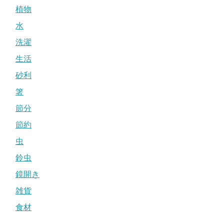
植物
水
洗濯
生活
砂利
箸
節分
節約
虫
鈴虫
鏡開き
雑貨
食材