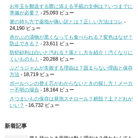
お年玉を郵送する際に添える手紙の文例は？いつまでに
準備が必要？
- 25,093 ビュー
箸の持ち方で薬指が痛い訳とは？正しい方法はコレ
-
24,190 ビュー
赤かぶの漬物が黒くなっても食べられる？変色はなぜ？
防止できる？
- 23,611 ビュー
防犯砂利は白いと汚れる？落とし方を紹介！汚くなりに
くいものも！
- 20,268 ビュー
ぶどうジャムが失敗する理由は？固まらない理由と保存
方法
- 18,719 ビュー
ボールペンの替え芯がわからないときの探し方！メーカ
ー不明の場合
- 18,164 ビュー
さつまいもの保存は発泡スチロール？籾殻？土？どれが
いい？
- 16,732 ビュー
新着記事