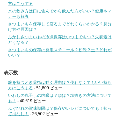
方はこうする
水の飲み方は口に含んでから飲んだ方がいい？健康やマ
ナーも解説
さつまいもを保存して腐るまでどれくらいかかる？見分
け方や原因は？
ふかしさつまいもの冷凍保存はいつまでもつ？栄養素は
どうなる？
さつまいもの保存は発泡スチロール？籾殻？土？どれが
いい？
表示数
箸を持つとき薬指は動く理由は？使わなくてもいい持ち
方はこうする
- 51,809 ビュー
いわしの丸干しの内臓は？頭は？塩抜きの方法について
も！
- 40,619 ビュー
ふぐひれの賞味期限は？保存やレシピについても！知っ
て損なし！
- 26,502 ビュー