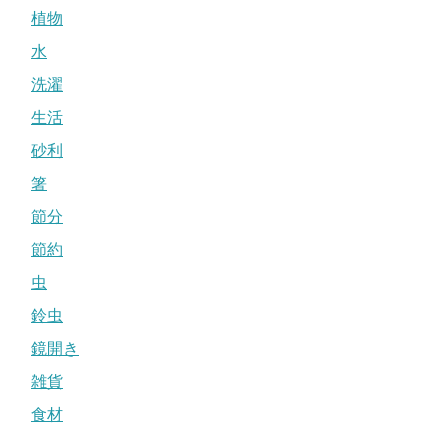
植物
水
洗濯
生活
砂利
箸
節分
節約
虫
鈴虫
鏡開き
雑貨
食材