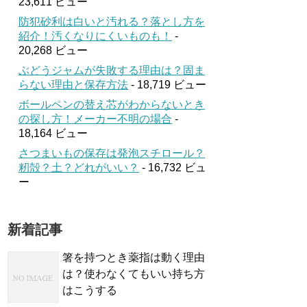
23,611 ビュー
防犯砂利は白いと汚れる？落とし方を
紹介！汚くなりにくいものも！
-
20,268 ビュー
ぶどうジャムが失敗する理由は？固ま
らない理由と保存方法
- 18,719 ビュー
ボールペンの替え芯がわからないとき
の探し方！メーカー不明の場合
-
18,164 ビュー
さつまいもの保存は発泡スチロール？
籾殻？土？どれがいい？
- 16,732 ビュ
ー
新着記事
箸を持つとき薬指は動く理由
は？使わなくてもいい持ち方
はこうする