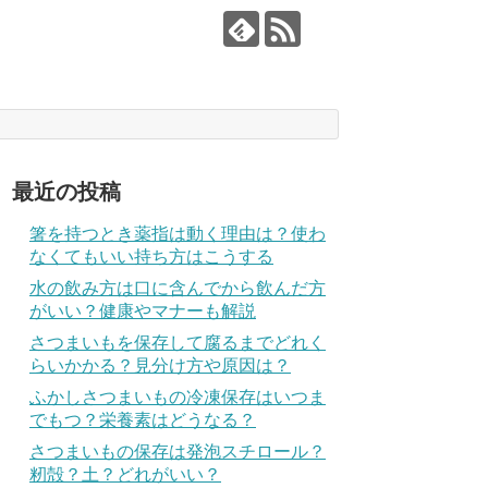
最近の投稿
箸を持つとき薬指は動く理由は？使わ
なくてもいい持ち方はこうする
水の飲み方は口に含んでから飲んだ方
がいい？健康やマナーも解説
さつまいもを保存して腐るまでどれく
らいかかる？見分け方や原因は？
ふかしさつまいもの冷凍保存はいつま
でもつ？栄養素はどうなる？
さつまいもの保存は発泡スチロール？
籾殻？土？どれがいい？