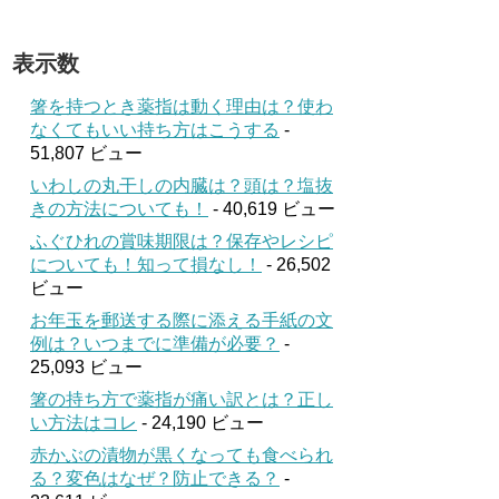
表示数
箸を持つとき薬指は動く理由は？使わ
なくてもいい持ち方はこうする
-
51,807 ビュー
いわしの丸干しの内臓は？頭は？塩抜
きの方法についても！
- 40,619 ビュー
ふぐひれの賞味期限は？保存やレシピ
についても！知って損なし！
- 26,502
ビュー
お年玉を郵送する際に添える手紙の文
例は？いつまでに準備が必要？
-
25,093 ビュー
箸の持ち方で薬指が痛い訳とは？正し
い方法はコレ
- 24,190 ビュー
赤かぶの漬物が黒くなっても食べられ
る？変色はなぜ？防止できる？
-