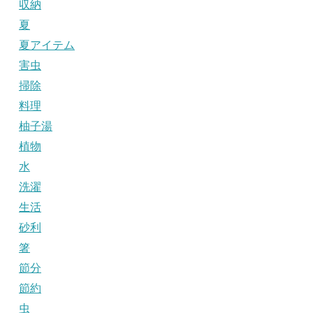
収納
夏
夏アイテム
害虫
掃除
料理
柚子湯
植物
水
洗濯
生活
砂利
箸
節分
節約
虫