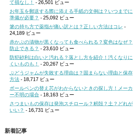
て損なし！
- 26,501 ビュー
お年玉を郵送する際に添える手紙の文例は？いつまでに
準備が必要？
- 25,092 ビュー
箸の持ち方で薬指が痛い訳とは？正しい方法はコレ
-
24,189 ビュー
赤かぶの漬物が黒くなっても食べられる？変色はなぜ？
防止できる？
- 23,610 ビュー
防犯砂利は白いと汚れる？落とし方を紹介！汚くなりに
くいものも！
- 20,267 ビュー
ぶどうジャムが失敗する理由は？固まらない理由と保存
方法
- 18,717 ビュー
ボールペンの替え芯がわからないときの探し方！メーカ
ー不明の場合
- 18,163 ビュー
さつまいもの保存は発泡スチロール？籾殻？土？どれが
いい？
- 16,731 ビュー
新着記事