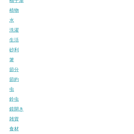
柚子湯
植物
水
洗濯
生活
砂利
箸
節分
節約
虫
鈴虫
鏡開き
雑貨
食材