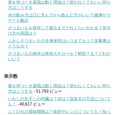
箸を持つとき薬指は動く理由は？使わなくてもいい持ち
方はこうする
水の飲み方は口に含んでから飲んだ方がいい？健康やマ
ナーも解説
さつまいもを保存して腐るまでどれくらいかかる？見分
け方や原因は？
ふかしさつまいもの冷凍保存はいつまでもつ？栄養素は
どうなる？
さつまいもの保存は発泡スチロール？籾殻？土？どれが
いい？
表示数
箸を持つとき薬指は動く理由は？使わなくてもいい持ち
方はこうする
- 51,793 ビュー
いわしの丸干しの内臓は？頭は？塩抜きの方法について
も！
- 40,617 ビュー
ふぐひれの賞味期限は？保存やレシピについても！知っ