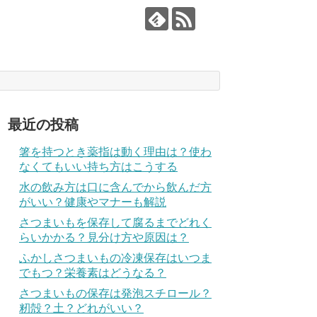
最近の投稿
箸を持つとき薬指は動く理由は？使わ
なくてもいい持ち方はこうする
水の飲み方は口に含んでから飲んだ方
がいい？健康やマナーも解説
さつまいもを保存して腐るまでどれく
らいかかる？見分け方や原因は？
ふかしさつまいもの冷凍保存はいつま
でもつ？栄養素はどうなる？
さつまいもの保存は発泡スチロール？
籾殻？土？どれがいい？