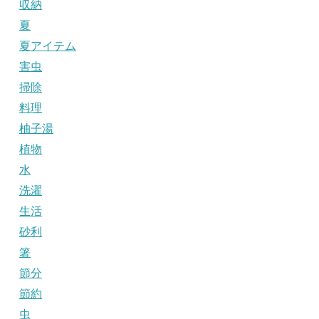
収納
夏
夏アイテム
害虫
掃除
料理
柚子湯
植物
水
洗濯
生活
砂利
箸
節分
節約
虫