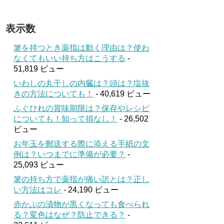
表示数
箸を持つとき薬指は動く理由は？使わ
なくてもいい持ち方はこうする
-
51,819 ビュー
いわしの丸干しの内臓は？頭は？塩抜
きの方法についても！
- 40,619 ビュー
ふぐひれの賞味期限は？保存やレシピ
についても！知って損なし！
- 26,502
ビュー
お年玉を郵送する際に添える手紙の文
例は？いつまでに準備が必要？
-
25,093 ビュー
箸の持ち方で薬指が痛い訳とは？正し
い方法はコレ
- 24,190 ビュー
赤かぶの漬物が黒くなっても食べられ
る？変色はなぜ？防止できる？
-