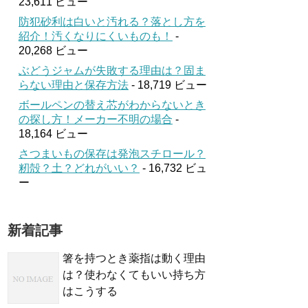
23,611 ビュー
防犯砂利は白いと汚れる？落とし方を
紹介！汚くなりにくいものも！
-
20,268 ビュー
ぶどうジャムが失敗する理由は？固ま
らない理由と保存方法
- 18,719 ビュー
ボールペンの替え芯がわからないとき
の探し方！メーカー不明の場合
-
18,164 ビュー
さつまいもの保存は発泡スチロール？
籾殻？土？どれがいい？
- 16,732 ビュ
ー
新着記事
箸を持つとき薬指は動く理由
は？使わなくてもいい持ち方
はこうする