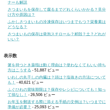
ナーも解説
さつまいもを保存して腐るまでどれくらいかかる？見分
け方や原因は？
ふかしさつまいもの冷凍保存はいつまでもつ？栄養素は
どうなる？
さつまいもの保存は発泡スチロール？籾殻？土？どれが
いい？
表示数
箸を持つとき薬指は動く理由は？使わなくてもいい持ち
方はこうする
- 51,887 ビュー
いわしの丸干しの内臓は？頭は？塩抜きの方法について
も！
- 40,621 ビュー
ふぐひれの賞味期限は？保存やレシピについても！知っ
て損なし！
- 26,506 ビュー
お年玉を郵送する際に添える手紙の文例は？いつまでに
準備が必要？
- 25,093 ビュー