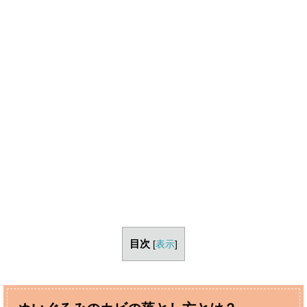
目次
[
表示
]