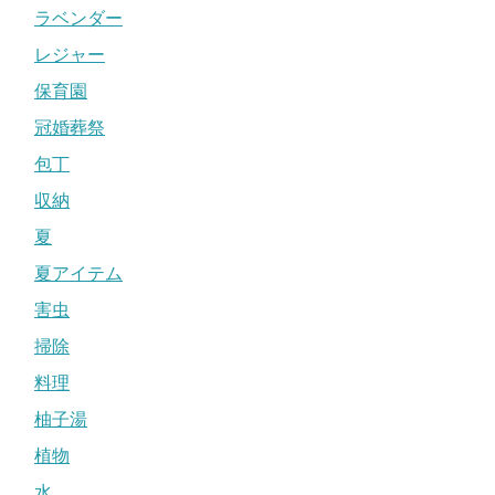
ラベンダー
レジャー
保育園
冠婚葬祭
包丁
収納
夏
夏アイテム
害虫
掃除
料理
柚子湯
植物
水