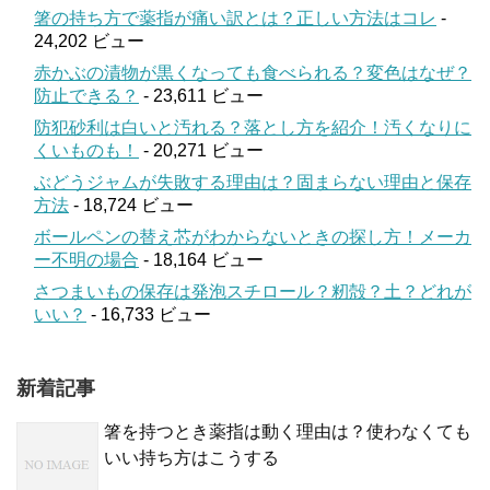
箸の持ち方で薬指が痛い訳とは？正しい方法はコレ
-
24,202 ビュー
赤かぶの漬物が黒くなっても食べられる？変色はなぜ？
防止できる？
- 23,611 ビュー
防犯砂利は白いと汚れる？落とし方を紹介！汚くなりに
くいものも！
- 20,271 ビュー
ぶどうジャムが失敗する理由は？固まらない理由と保存
方法
- 18,724 ビュー
ボールペンの替え芯がわからないときの探し方！メーカ
ー不明の場合
- 18,164 ビュー
さつまいもの保存は発泡スチロール？籾殻？土？どれが
いい？
- 16,733 ビュー
新着記事
箸を持つとき薬指は動く理由は？使わなくても
いい持ち方はこうする