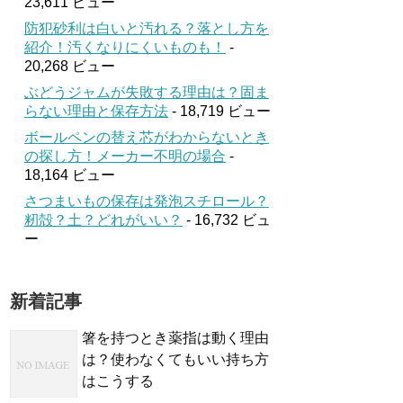
23,611 ビュー
防犯砂利は白いと汚れる？落とし方を
紹介！汚くなりにくいものも！
-
20,268 ビュー
ぶどうジャムが失敗する理由は？固ま
らない理由と保存方法
- 18,719 ビュー
ボールペンの替え芯がわからないとき
の探し方！メーカー不明の場合
-
18,164 ビュー
さつまいもの保存は発泡スチロール？
籾殻？土？どれがいい？
- 16,732 ビュ
ー
新着記事
箸を持つとき薬指は動く理由
は？使わなくてもいい持ち方
はこうする