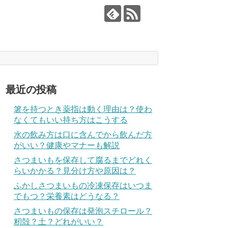
最近の投稿
箸を持つとき薬指は動く理由は？使わ
なくてもいい持ち方はこうする
水の飲み方は口に含んでから飲んだ方
がいい？健康やマナーも解説
さつまいもを保存して腐るまでどれく
らいかかる？見分け方や原因は？
ふかしさつまいもの冷凍保存はいつま
でもつ？栄養素はどうなる？
さつまいもの保存は発泡スチロール？
籾殻？土？どれがいい？