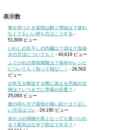
表示数
箸を持つとき薬指は動く理由は？使わ
なくてもいい持ち方はこうする
-
51,809 ビュー
いわしの丸干しの内臓は？頭は？塩抜
きの方法についても！
- 40,619 ビュー
ふぐひれの賞味期限は？保存やレシピ
についても！知って損なし！
- 26,502
ビュー
お年玉を郵送する際に添える手紙の文
例は？いつまでに準備が必要？
-
25,093 ビュー
箸の持ち方で薬指が痛い訳とは？正し
い方法はコレ
- 24,190 ビュー
赤かぶの漬物が黒くなっても食べられ
る？変色はなぜ？防止できる？
-