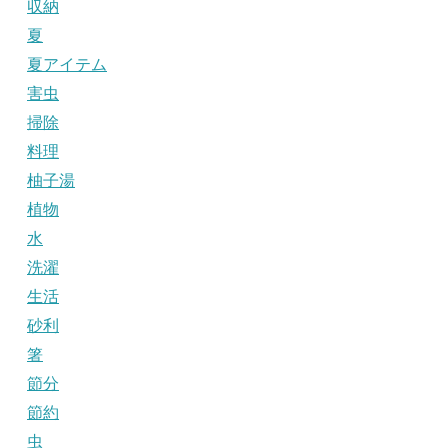
収納
夏
夏アイテム
害虫
掃除
料理
柚子湯
植物
水
洗濯
生活
砂利
箸
節分
節約
虫