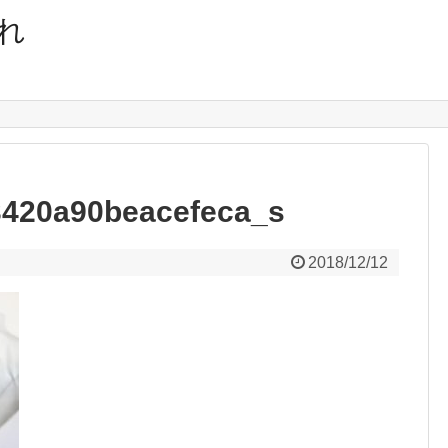
れ
3420a90beacefeca_s
2018/12/12