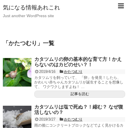
気になる情報あれこれ
Just another WordPress site
「
かたつむり
」
一覧
カタツムリの卵の基本的な育て方！かえ
らないのはカビのせい？！
2019/4/16
かたつむり
カタツムリを飼っていて、 「卵」を発見！したら、
かわいい赤ちゃんカタツムリが誕生することを想像し
て、 ワクワクしますよね！ ...
記事を読む
カタツムリは塩で死ぬ？！縮む？ なぜ復
活しないの？
2019/3/27
かたつむり
雨の後にコンクリートブロックなどでよく見かけるカ