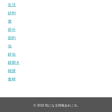
生活
砂利
箸
節分
節約
虫
鈴虫
鏡開き
雑貨
食材
© 2018
気になる情報あれこれ
.