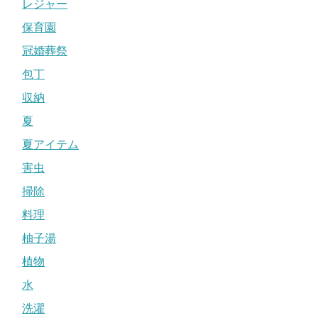
レジャー
保育園
冠婚葬祭
包丁
収納
夏
夏アイテム
害虫
掃除
料理
柚子湯
植物
水
洗濯