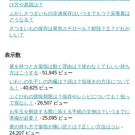
け方や原因は？
ふかしさつまいもの冷凍保存はいつまでもつ？栄養素は
どうなる？
さつまいもの保存は発泡スチロール？籾殻？土？どれが
いい？
表示数
箸を持つとき薬指は動く理由は？使わなくてもいい持ち
方はこうする
- 51,945 ビュー
いわしの丸干しの内臓は？頭は？塩抜きの方法について
も！
- 40,625 ビュー
ふぐひれの賞味期限は？保存やレシピについても！知っ
て損なし！
- 26,507 ビュー
お年玉を郵送する際に添える手紙の文例は？いつまでに
準備が必要？
- 25,095 ビュー
箸の持ち方で薬指が痛い訳とは？正しい方法はコレ
-
24,207 ビュー