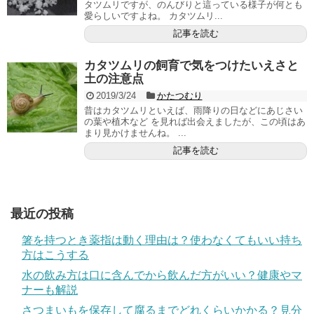
タツムリですが、のんびりと這っている様子が何とも
愛らしいですよね。 カタツムリ...
記事を読む
カタツムリの飼育で気をつけたいえさと
土の注意点
2019/3/24
かたつむり
昔はカタツムリといえば、雨降りの日などにあじさい
の葉や植木など を見れば出会えましたが、この頃はあ
まり見かけませんね。 ...
記事を読む
最近の投稿
箸を持つとき薬指は動く理由は？使わなくてもいい持ち
方はこうする
水の飲み方は口に含んでから飲んだ方がいい？健康やマ
ナーも解説
さつまいもを保存して腐るまでどれくらいかかる？見分