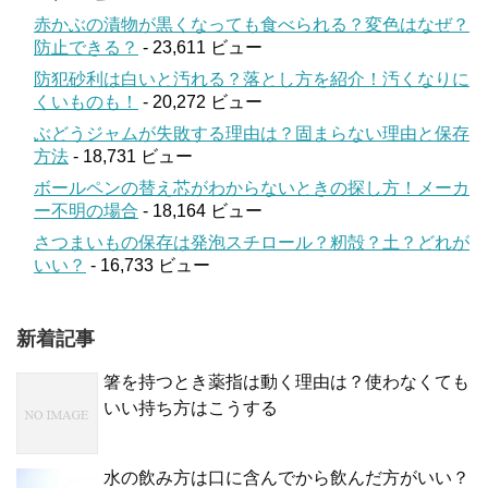
赤かぶの漬物が黒くなっても食べられる？変色はなぜ？
防止できる？
- 23,611 ビュー
防犯砂利は白いと汚れる？落とし方を紹介！汚くなりに
くいものも！
- 20,272 ビュー
ぶどうジャムが失敗する理由は？固まらない理由と保存
方法
- 18,731 ビュー
ボールペンの替え芯がわからないときの探し方！メーカ
ー不明の場合
- 18,164 ビュー
さつまいもの保存は発泡スチロール？籾殻？土？どれが
いい？
- 16,733 ビュー
新着記事
箸を持つとき薬指は動く理由は？使わなくても
いい持ち方はこうする
水の飲み方は口に含んでから飲んだ方がいい？