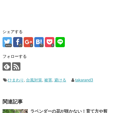
シェアする
error
0
0
フォローする
ひまわり
,
台風対策
,
被害
,
避ける
takarand3
関連記事
ラベンダーの花が咲かない！育て方や剪