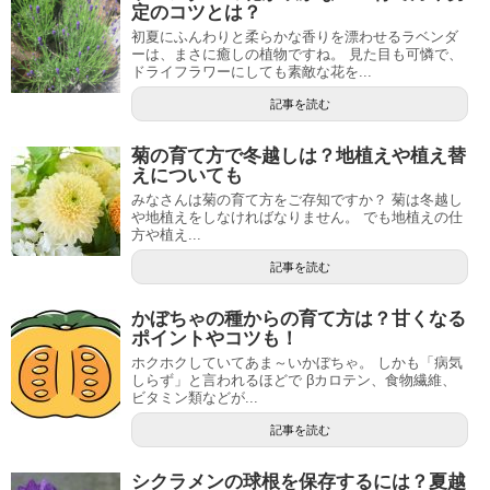
定のコツとは？
初夏にふんわりと柔らかな香りを漂わせるラベンダ
ーは、まさに癒しの植物ですね。 見た目も可憐で、
ドライフラワーにしても素敵な花を...
記事を読む
菊の育て方で冬越しは？地植えや植え替
えについても
みなさんは菊の育て方をご存知ですか？ 菊は冬越し
や地植えをしなければなりません。 でも地植えの仕
方や植え...
記事を読む
かぼちゃの種からの育て方は？甘くなる
ポイントやコツも！
ホクホクしていてあま～いかぼちゃ。 しかも「病気
しらず」と言われるほどで βカロテン、食物繊維、
ビタミン類などが...
記事を読む
シクラメンの球根を保存するには？夏越