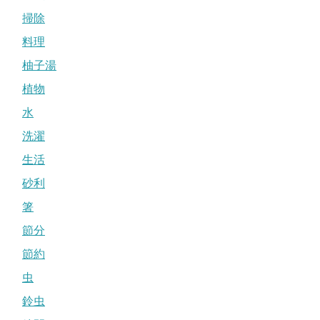
掃除
料理
柚子湯
植物
水
洗濯
生活
砂利
箸
節分
節約
虫
鈴虫