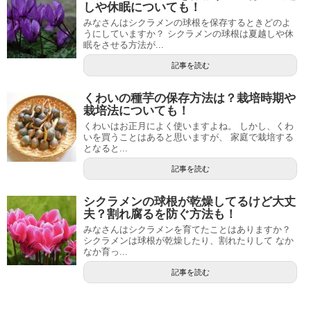
しや休眠についても！
みなさんはシクラメンの球根を保存するときどのよ
うにしていますか？ シクラメンの球根は夏越しや休
眠をさせる方法が...
記事を読む
くわいの種芋の保存方法は？栽培時期や
栽培法についても！
くわいはお正月によく使いますよね。 しかし、くわ
いを買うことはあると思いますが、 家庭で栽培する
となると...
記事を読む
シクラメンの球根が乾燥してるけど大丈
夫？割れ腐るを防ぐ方法も！
みなさんはシクラメンを育てたことはありますか？
シクラメンは球根が乾燥したり、割れたりして なか
なか育っ...
記事を読む