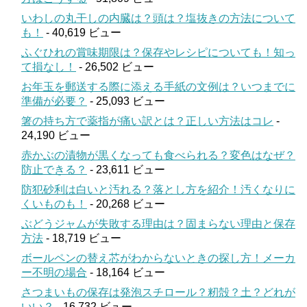
いわしの丸干しの内臓は？頭は？塩抜きの方法について
も！
- 40,619 ビュー
ふぐひれの賞味期限は？保存やレシピについても！知っ
て損なし！
- 26,502 ビュー
お年玉を郵送する際に添える手紙の文例は？いつまでに
準備が必要？
- 25,093 ビュー
箸の持ち方で薬指が痛い訳とは？正しい方法はコレ
-
24,190 ビュー
赤かぶの漬物が黒くなっても食べられる？変色はなぜ？
防止できる？
- 23,611 ビュー
防犯砂利は白いと汚れる？落とし方を紹介！汚くなりに
くいものも！
- 20,268 ビュー
ぶどうジャムが失敗する理由は？固まらない理由と保存
方法
- 18,719 ビュー
ボールペンの替え芯がわからないときの探し方！メーカ
ー不明の場合
- 18,164 ビュー
さつまいもの保存は発泡スチロール？籾殻？土？どれが
いい？
- 16,732 ビュー