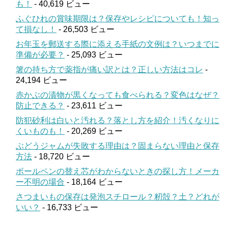
も！
- 40,619 ビュー
ふぐひれの賞味期限は？保存やレシピについても！知っ
て損なし！
- 26,503 ビュー
お年玉を郵送する際に添える手紙の文例は？いつまでに
準備が必要？
- 25,093 ビュー
箸の持ち方で薬指が痛い訳とは？正しい方法はコレ
-
24,194 ビュー
赤かぶの漬物が黒くなっても食べられる？変色はなぜ？
防止できる？
- 23,611 ビュー
防犯砂利は白いと汚れる？落とし方を紹介！汚くなりに
くいものも！
- 20,269 ビュー
ぶどうジャムが失敗する理由は？固まらない理由と保存
方法
- 18,720 ビュー
ボールペンの替え芯がわからないときの探し方！メーカ
ー不明の場合
- 18,164 ビュー
さつまいもの保存は発泡スチロール？籾殻？土？どれが
いい？
- 16,733 ビュー