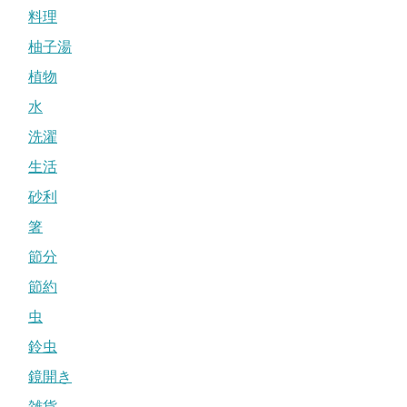
料理
柚子湯
植物
水
洗濯
生活
砂利
箸
節分
節約
虫
鈴虫
鏡開き
雑貨