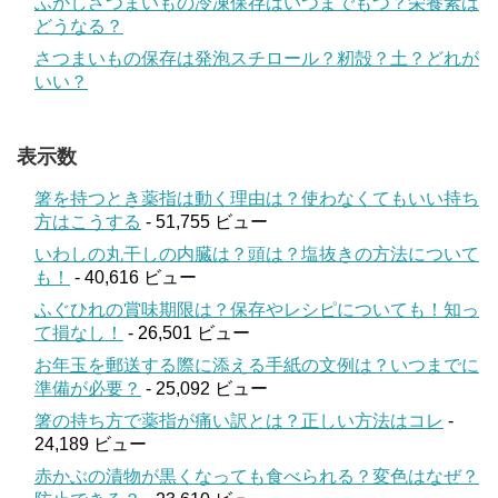
ふかしさつまいもの冷凍保存はいつまでもつ？栄養素は
どうなる？
さつまいもの保存は発泡スチロール？籾殻？土？どれが
いい？
表示数
箸を持つとき薬指は動く理由は？使わなくてもいい持ち
方はこうする
- 51,755 ビュー
いわしの丸干しの内臓は？頭は？塩抜きの方法について
も！
- 40,616 ビュー
ふぐひれの賞味期限は？保存やレシピについても！知っ
て損なし！
- 26,501 ビュー
お年玉を郵送する際に添える手紙の文例は？いつまでに
準備が必要？
- 25,092 ビュー
箸の持ち方で薬指が痛い訳とは？正しい方法はコレ
-
24,189 ビュー
赤かぶの漬物が黒くなっても食べられる？変色はなぜ？