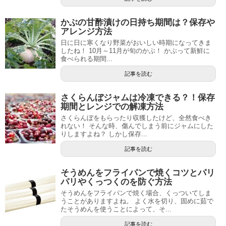
かぶの甘酢漬けの日持ち期間は？保存や
アレンジ方法
日に日に寒くなり野菜がおいしい時期になってきま
したね！ 10月～11月が旬のかぶ！ かぶって新鮮に
食べられる期間...
記事を読む
さくらんぼジャムは冷凍できる？！保存
期間とレンジでの解凍方法
さくらんぼをもらったり収獲したけど、全然食べき
れない！ そんな時、傷んでしまう前にジャムにした
りしますよね？ しかし保存...
記事を読む
そうめんをフライパンで焼くコツとパリ
パリやくっつくのを防ぐ方法
そうめんをフライパンで焼く場合、くっついてしま
うことがありますよね。 よく水を切り、固めに茹で
たそうめんを使うことによって、そ...
記事を読む