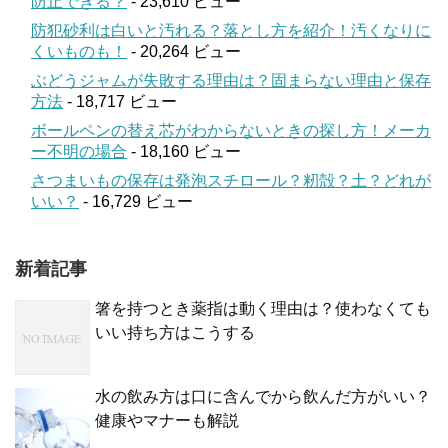
防止できる？
- 23,610 ビュー
防犯砂利は白いと汚れる？落とし方を紹介！汚くなりに
くいものも！
- 20,264 ビュー
ぶどうジャムが失敗する理由は？固まらない理由と保存
方法
- 18,717 ビュー
ボールペンの替え芯がわからないときの探し方！メーカ
ー不明の場合
- 18,160 ビュー
さつまいもの保存は発泡スチロール？籾殻？土？どれが
いい？
- 16,729 ビュー
新着記事
箸を持つとき薬指は動く理由は？使わなくても
いい持ち方はこうする
水の飲み方は口に含んでから飲んだ方がいい？
健康やマナーも解説