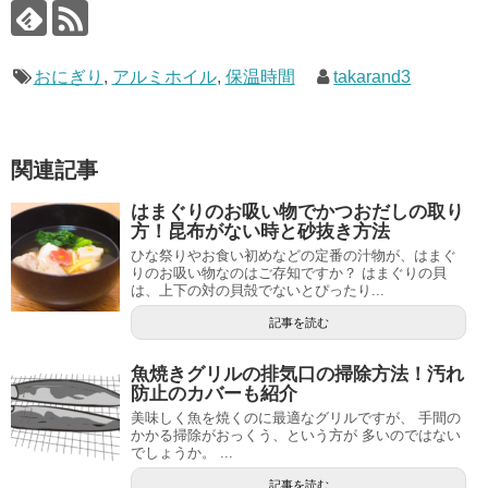
おにぎり
,
アルミホイル
,
保温時間
takarand3
関連記事
はまぐりのお吸い物でかつおだしの取り
方！昆布がない時と砂抜き方法
ひな祭りやお食い初めなどの定番の汁物が、はまぐ
りのお吸い物なのはご存知ですか？ はまぐりの貝
は、上下の対の貝殻でないとぴったり...
記事を読む
魚焼きグリルの排気口の掃除方法！汚れ
防止のカバーも紹介
美味しく魚を焼くのに最適なグリルですが、 手間の
かかる掃除がおっくう、という方が 多いのではない
でしょうか。 ...
記事を読む