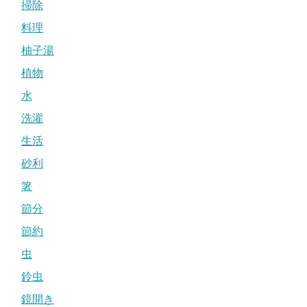
掃除
料理
柚子湯
植物
水
洗濯
生活
砂利
箸
節分
節約
虫
鈴虫
鏡開き